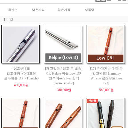
최신순
낮은가격
높은가격
상품명
1 - 12
[2026년 8월
[재고없음 / 입고 후 발송]
[1개 판매가능 /신제품
입고예정]V5치프턴
MK Kelpie 휘슬 Low D키
입고완료] Harmony
로우휘슬 D키 (Tunable)
알루미늄 Silver 컬러
Whistle 로즈우드 Low
(Non-Tunable)
G키
450,000원
280,000원
560,000원