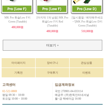
MK Pro 휘슬Low F키
[마지막 1개 남음] MK Pro
[일시품절 / 예약해주세요
Green (Tunable)
휘슬Low F키 Red
~!]MK Pro 휘슬Low D키
(Tunable)
Green (Tunable)
480,000원
480,000원
510,000원
더보기 +
마이페이지
장바구니
관심상품
기획전
구매후기
이벤트
고객센터
입금계좌정보
02-522-0869
국민 270901-04-033114
평일 09:30 ~ 18:00
예금주: (주)한독인터네셔널
토요일 10:00 ~ 18:00
월~금 택배마감 16:00