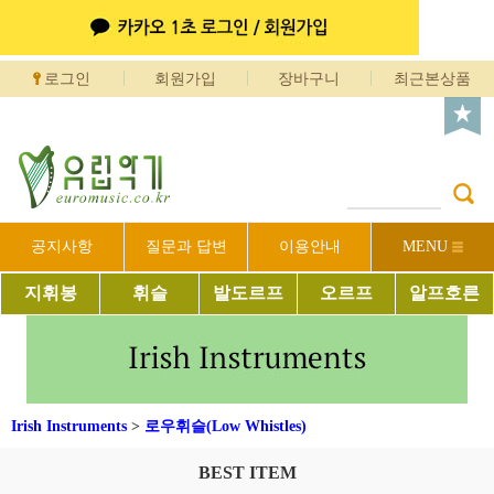
로그인
회원가입
장바구니
최근본상품
공지사항
질문과 답변
이용안내
MENU
지휘봉
휘슬
발도르프
오르프
알프호른
Irish Instruments
>
로우휘슬(Low Whistles)
BEST ITEM