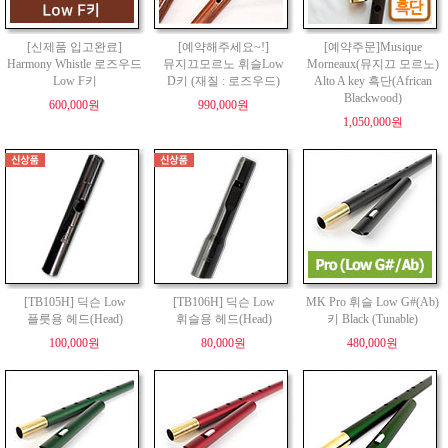
[신제품 입고완료]
[예약해주세요~!]
[예약주문]Musique
Harmony Whistle 로즈우드
뮤지끄모르노 휘슬Low
Morneaux(뮤지끄 모르노)
Low F키
D키 (재질 : 로즈우드)
Alto A key 흑단(African
Blackwood)
600,000원
990,000원
1,050,000원
[TB105H] 딕슨 Low
[TB106H] 딕슨 Low
MK Pro 휘슬 Low G#(Ab)
플릇용 헤드(Head)
휘슬용 헤드(Head)
키 Black (Tunable)
100,000원
80,000원
480,000원