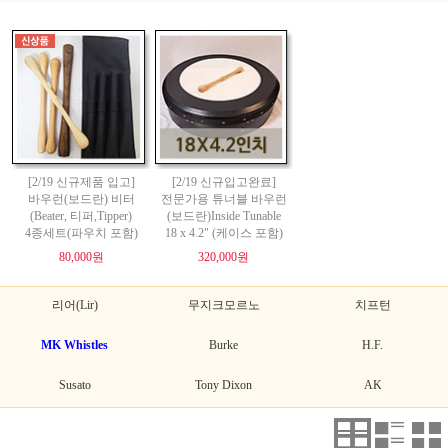
[2/19 신규제품 입고]
[2/19 신규입고완료]
바우런(보드란) 비터
전문가용 튜너블 바우런
(Beater, 티퍼,Tipper)
(보드란)Inside Tunable
4종세트(파우치 포함)
18 x 4.2" (케이스 포함)
80,000원
320,000원
리어(Lir)
무지크모르노
치프턴
MK Whistles
Burke
H.F.
Susato
Tony Dixon
AK