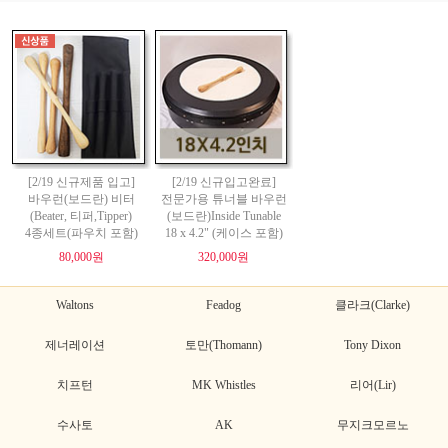
[2/19 신규제품 입고]
[2/19 신규입고완료]
바우런(보드란) 비터
전문가용 튜너블 바우런
(Beater, 티퍼,Tipper)
(보드란)Inside Tunable
4종세트(파우치 포함)
18 x 4.2" (케이스 포함)
80,000원
320,000원
Waltons
Feadog
클라크(Clarke)
제너레이션
토만(Thomann)
Tony Dixon
치프턴
MK Whistles
리어(Lir)
수사토
AK
무지크모르노