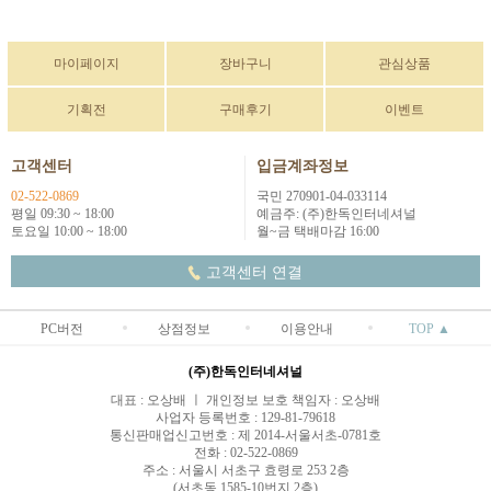
마이페이지
장바구니
관심상품
기획전
구매후기
이벤트
고객센터
입금계좌정보
02-522-0869
국민 270901-04-033114
평일 09:30 ~ 18:00
예금주: (주)한독인터네셔널
토요일 10:00 ~ 18:00
월~금 택배마감 16:00
고객센터 연결
PC버전
상점정보
이용안내
TOP ▲
(주)한독인터네셔널
대표 : 오상배 ㅣ 개인정보 보호 책임자 : 오상배
사업자 등록번호 : 129-81-79618
통신판매업신고번호 : 제 2014-서울서초-0781호
전화 : 02-522-0869
주소 : 서울시 서초구 효령로 253 2층
(서초동 1585-10번지 2층)