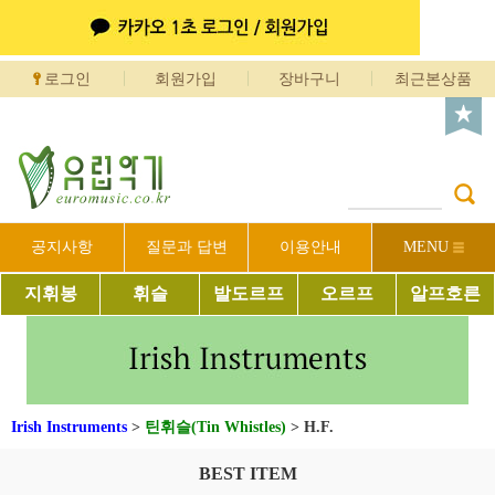
로그인
회원가입
장바구니
최근본상품
공지사항
질문과 답변
이용안내
MENU
지휘봉
휘슬
발도르프
오르프
알프호른
Irish Instruments
>
틴휘슬(Tin Whistles)
>
H.F.
BEST ITEM