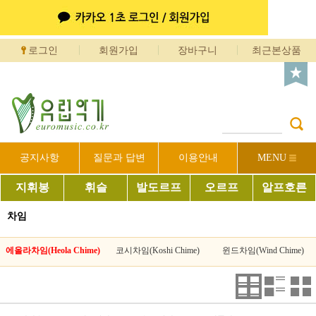
로그인
회원가입
장바구니
최근본상품
공지사항
질문과 답변
이용안내
MENU
지휘봉
휘슬
발도르프
오르프
알프호른
차임
에올라차임(Heola Chime)
코시차임(Koshi Chime)
윈드차임(Wind Chime)