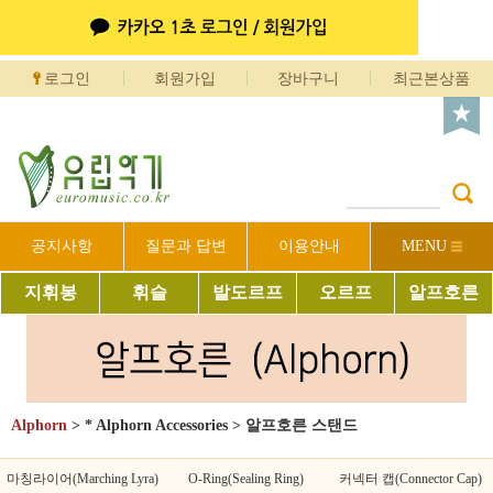
로그인
회원가입
장바구니
최근본상품
공지사항
질문과 답변
이용안내
MENU
지휘봉
휘슬
발도르프
오르프
알프호른
Alphorn
>
* Alphorn Accessories
>
알프호른 스탠드
마칭라이어(Marching Lyra)
O-Ring(Sealing Ring)
커넥터 캡(Connector Cap)