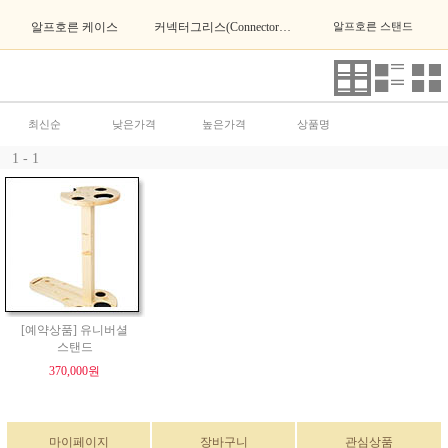
알프호른 케이스
커넥터그리스(Connector Grease)
알프호른 스탠드
최신순
낮은가격
높은가격
상품명
1 - 1
[예약상품] 유니버셜
스탠드
370,000원
마이페이지
장바구니
관심상품