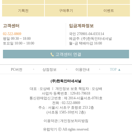
기획전
구매후기
이벤트
고객센터
입금계좌정보
02-522-0869
국민 270901-04-033114
평일 09:30 ~ 18:00
예금주: (주)한독인터네셔널
토요일 10:00 ~ 18:00
월~금 택배마감 16:00
고객센터 연결
PC버전
상점정보
이용안내
TOP ▲
(주)한독인터네셔널
대표 : 오상배 ㅣ 개인정보 보호 책임자 : 오상배
사업자 등록번호 : 129-81-79618
통신판매업신고번호 : 제 2014-서울서초-0781호
전화 : 02-522-0869
주소 : 서울시 서초구 효령로 253 2층
(서초동 1585-10번지 2층)
이용약관
|
개인정보처리방침
유럽악기 ⓒ All rights reserved.