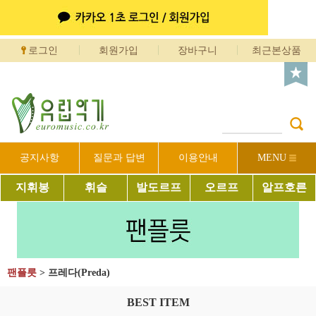
로그인
회원가입
장바구니
최근본상품
공지사항
질문과 답변
이용안내
MENU
지휘봉
휘슬
발도르프
오르프
알프호른
팬플릇
>
프레다(Preda)
BEST ITEM