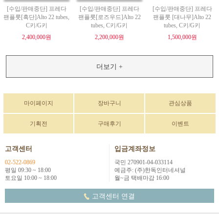
[수입/판매중단] 프레다
[수입/판매중단] 프레다
[수입/판매중단] 프레다
팬플룻[흑단]Alto 22 tubes,
팬플룻[로즈우드]Alto 22
팬플룻 [대나무]Alto 22
C키/G키
tubes, C키/G키
tubes, C키/G키
2,400,000원
2,200,000원
1,500,000원
더보기 +
마이페이지
장바구니
관심상품
기획전
구매후기
이벤트
고객센터
입금계좌정보
02-522-0869
국민 270901-04-033114
평일 09:30 ~ 18:00
예금주: (주)한독인터네셔널
토요일 10:00 ~ 18:00
월~금 택배마감 16:00
고객센터 연결