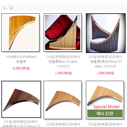
1 - 12
서브베이스(Subbass)
[수입/판매중단]프레다
[수입/판매중단]프레다
팬플릇
팬플룻Bass 22 tubes,
팬플룻[흑단]Tenor 25
C키/G키
tubes, C키/G키
6,300,000원
2,300,000원
2,600,000원
[수입/판매중단]프레다
[수입/판매중단]프레다
[수입/판매중단]프레다
팬플룻[로즈우드]Tenor 25