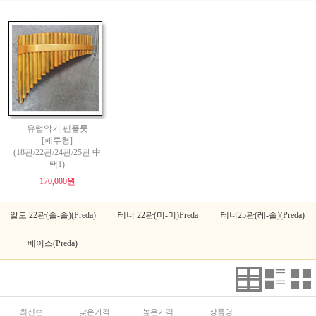
유럽악기 팬플룻
[페루형]
(18관/22관/24관/25관 中
택1)
170,000원
알토 22관(솔-솔)(Preda)
테너 22관(미-미)Preda
테너25관(레-솔)(Preda)
베이스(Preda)
최신순
낮은가격
높은가격
상품명