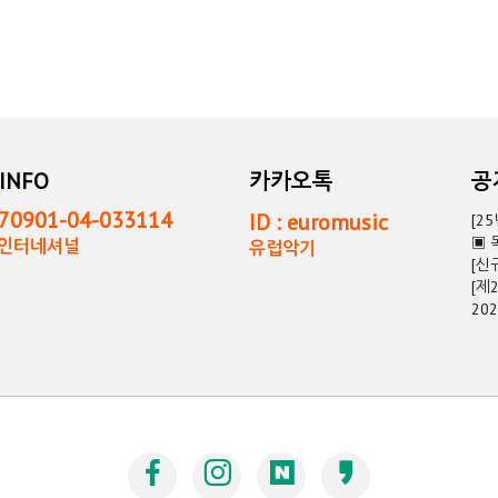
INFO
카카오톡
0901-04-033114
ID : euromusic
[2
▣ 
독인터네셔널
유럽악기
[신
[제
20