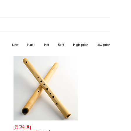
New
Name
Hot
Best
High price
Low price
[입고완료]