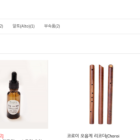
2)
알토(Alto)(1)
부속품(2)
고]
코로이 오음계 리코더(Choroi