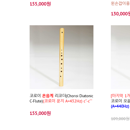
155,000원
왼손잡이용
130,000
코로이
온음계
리코더(Choroi Diatonic
[마지막 1개
C-Flute)
(코로이 운지 A=432Hz) c’’-c’’’
코로이 오
(A=440Hz)
155,000원
109,000원