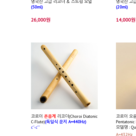
영국산 고급 리코더 & 스트링 오일
영국산 고급
(50ml)
(20ml)
26,000원
14,000원
코로이
온음계
리코더(Choroi Diatonic
코로이 오음계
C-Flute)
(독일식 운지 A=440Hz)
Pentatonic
c’’-c’’’
모델명 : Qu
A=432Hz