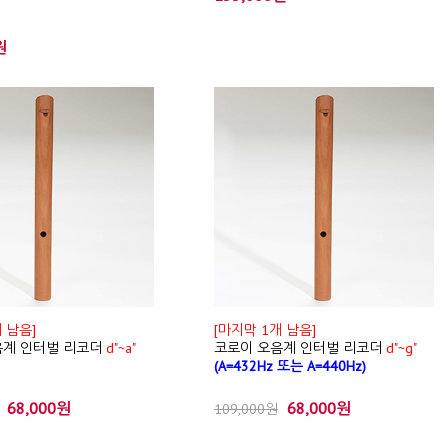
원
 남음]
[마지막 1개 남음]
음계 인터벌 리코더
d"~a"
코로이 오음계 인터벌 리코더
d"~g"
(A=432Hz 또는 A=440Hz)
68,000원
68,000원
109,000원