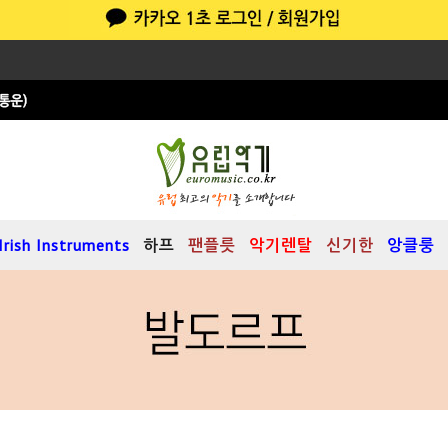
Irish Instruments
하프
팬플릇
악기렌탈
신기한
앙클룽