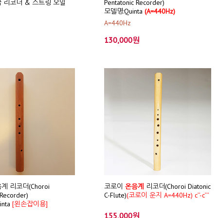
 리코더 & 스트링 오일
Pentatonic Recorder)
모델명:Quinta
(A=440Hz)
A=440Hz
130,000원
 리코더(Choroi
코로이
온음계
리코더(Choroi Diatonic
 Recorder)
C-Flute)
(코로이 운지 A=440Hz) c’’-c’’’
inta
[왼손잡이용]
155,000원