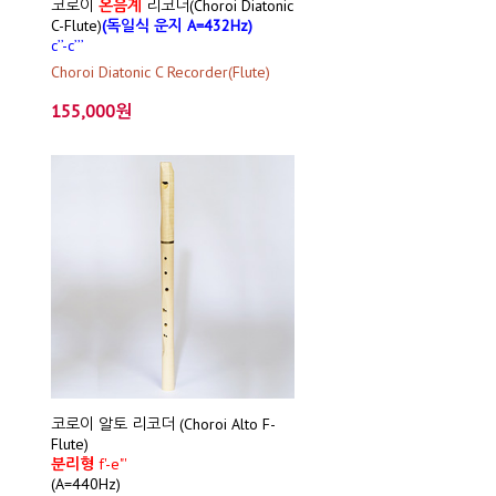
코로이
온음계
리코더(Choroi Diatonic
C-Flute)
(독일식 운지 A=432Hz)
c’’-c’’’
Choroi Diatonic C Recorder(Flute)
155,000원
코로이 알토 리코더 (Choroi Alto F-
Flute)
분리형
f'-e"'
(A=440Hz)