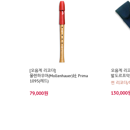
[오음계 리코더]
오음계 리코
몰렌하우어(Mollenhauer)社 Prima
발도르프악
1095(레드)
썬 리코더/
130,000
79,000원