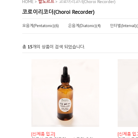
HOME
>
발도르프
>
코로이리코더(Choroi Recorder)
코로이리코더(Choroi Recorder)
오음계(Pentatonic)(6)
온음계(Diatonic)(4)
인터벌(Interval)(
총
15
개의 상품이 검색 되었습니다.
[신제품 입고]
[신제품 입