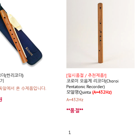
더(썬리코더)
[일시품절 / 추천제품!]
기
코로이 오음계 리코더(Choroi
Pentatonic Recorder)
독일에서 온 수제품입니다.
모델명:Quinta
(A=432Hz)
원
A=432Hz
**품절**
1