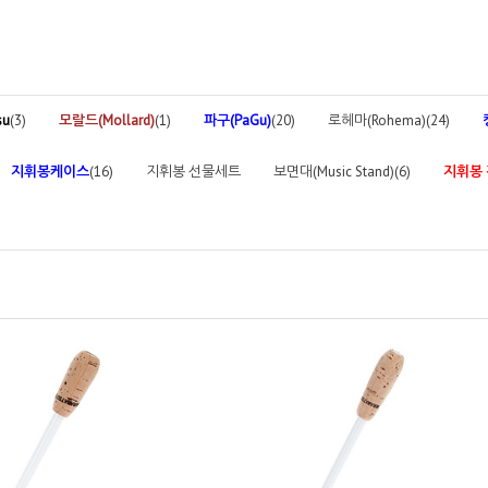
su
(3)
모랄드(Mollard)
(1)
파구(PaGu)
(20)
로헤마(Rohema)(24)
지휘봉케이스
(16)
지휘봉 선물세트
보면대(Music Stand)(6)
지휘봉