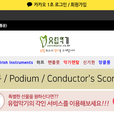
Irish Instruments
하프
팬플릇
악기렌탈
신기한
앙클룽