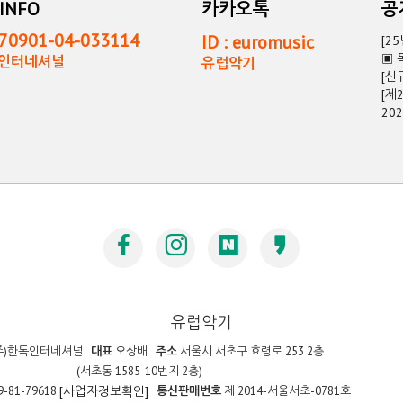
INFO
카카오톡
0901-04-033114
ID : euromusic
[2
▣ 
독인터네셔널
유럽악기
[신
[제
20
유럽악기
주)한독인터네셔널
대표
오상배
주소
서울시 서초구 효령로 253 2층
(서초동 1585-10번지 2층)
9-81-79618
통신판매번호
제 2014-서울서초-0781호
[사업자정보확인]