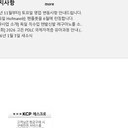
공지사항
more
5년 11월부터] 토요일 영업 변동사항 안내드립니다.
독일 Hofmann社 팬플릇을 6월에 런칭합니다.
규사업 소개] 독일 직수입 맨발신발 레구아노를 소..
2회] 2026 고든 PDLC 국제자격증 유아과정 안내 (..
26년 1월 3일 새소식