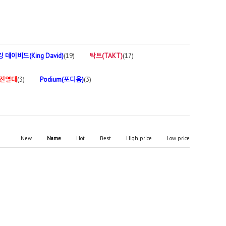
킹 데이비드(King David)
(19)
탁트(TAKT)
(17)
 진열대
(3)
Podium(포디움)
(3)
New
Name
Hot
Best
High price
Low price