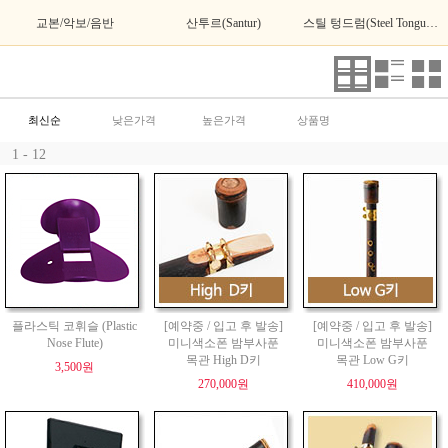
교본/악보/음반
산투르(Santur)
스틸 텅드럼(Steel Tongue Drum)
최신순
낮은가격
높은가격
상품명
1 - 12
플라스틱 코휘슬 (Plastic
[예약중 / 입고 후 발송]
[예약중 / 입고 후 발송]
Nose Flute)
미니색소폰 밤부사푼
미니색소폰 밤부사푼
목관 High D키
목관 Low G키
3,500원
270,000원
410,000원