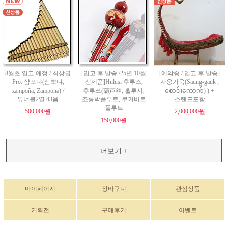
8월초 입고 예정 / 최상급
[입고 후 발송 /25년 10월
[예악중 / 입고 후 발송]
Pro. 샴포냐(삼뽀냐;
신제품]Hulusi 후루스,
사웅가욱(Saung-gauk ;
zampoña, Zampona) /
후루쓰(葫芦丝, 훌루시,
စောင်းကောက်) ) +
튜너블2열 43음
조롱박플루트, 쿠커비트
스탠드포함
플루트
500,000원
2,000,000원
150,000원
더보기 +
마이페이지
장바구니
관심상품
기획전
구매후기
이벤트