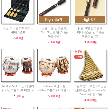
국산 색소폰 리드케이스
[7월 31일 입고완료]
[7월 31일 입고완료]
블랙 / 골드
미니색소폰 밤부사푼
미니색소폰 밤부사푼
목관 Bb키
목관 High C키
25,000원
430,000원
380,000원
Modern Style 고급 타블라
Traditional 고급 타블라
8월초 입고 예정 / 보급용
(Tabla; 따블라) & 바얀 Set
(Tabla; 따블라) & 바얀 Set
샴포냐(삼뽀냐; zampoña;
Zampona)2열 43음
520,000원
520,000원
400,000원