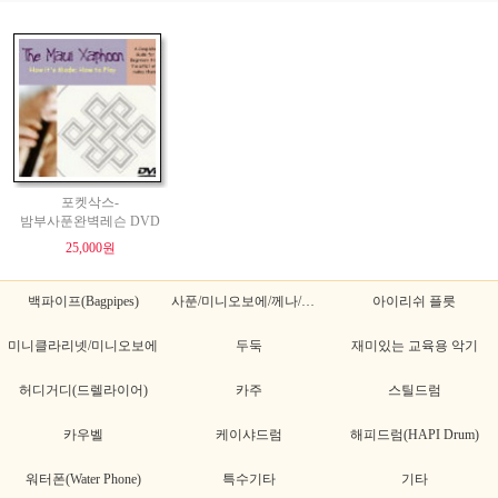
포켓삭스-
밤부사푼완벽레슨 DVD
25,000원
백파이프(Bagpipes)
사푼/미니오보에/께나/께나초
아이리쉬 플릇
미니클라리넷/미니오보에
두둑
재미있는 교육용 악기
허디거디(드렐라이어)
카주
스틸드럼
카우벨
케이샤드럼
해피드럼(HAPI Drum)
워터폰(Water Phone)
특수기타
기타