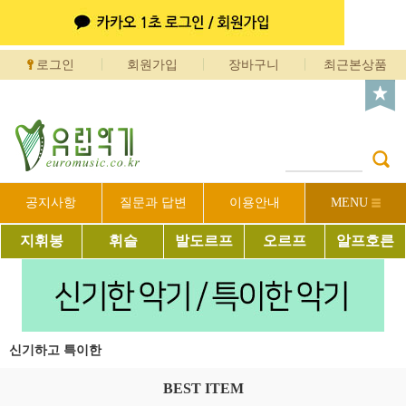
로그인
회원가입
장바구니
최근본상품
공지사항
질문과 답변
이용안내
MENU
지휘봉
휘슬
발도르프
오르프
알프호른
신기하고 특이한
BEST ITEM