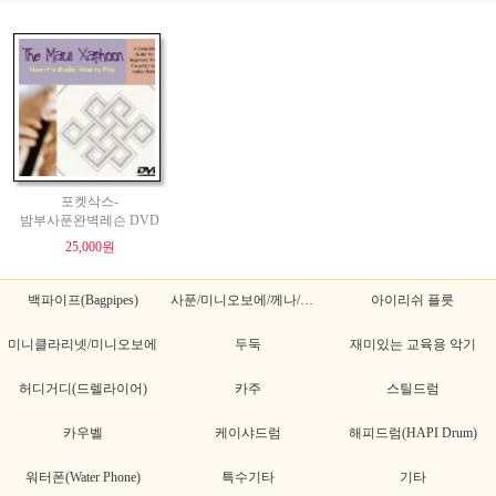
포켓삭스-
밤부사푼완벽레슨 DVD
25,000원
백파이프(Bagpipes)
사푼/미니오보에/께나/께나초
아이리쉬 플릇
미니클라리넷/미니오보에
두둑
재미있는 교육용 악기
허디거디(드렐라이어)
카주
스틸드럼
카우벨
케이샤드럼
해피드럼(HAPI Drum)
워터폰(Water Phone)
특수기타
기타