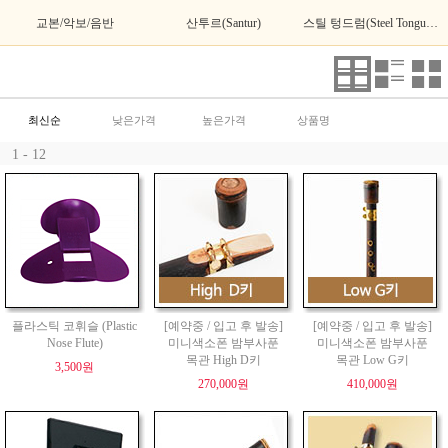
교본/악보/음반
산투르(Santur)
스틸 텅드럼(Steel Tongue Drum)
최신순
낮은가격
높은가격
상품명
1 - 12
플라스틱 코휘슬 (Plastic
[예약중 / 입고 후 발송]
[예약중 / 입고 후 발송]
Nose Flute)
미니색소폰 밤부사푼
미니색소폰 밤부사푼
목관 High D키
목관 Low G키
3,500원
270,000원
410,000원