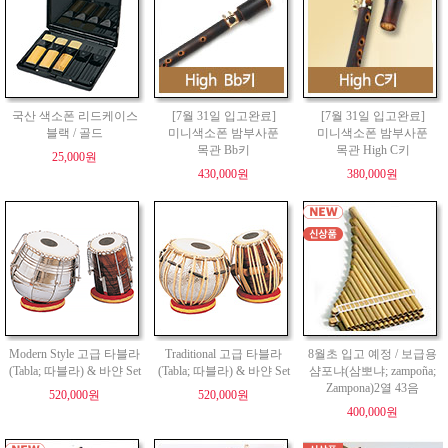
국산 색소폰 리드케이스
[7월 31일 입고완료]
[7월 31일 입고완료]
블랙 / 골드
미니색소폰 밤부사푼
미니색소폰 밤부사푼
목관 Bb키
목관 High C키
25,000원
430,000원
380,000원
Modern Style 고급 타블라
Traditional 고급 타블라
8월초 입고 예정 / 보급용
(Tabla; 따블라) & 바얀 Set
(Tabla; 따블라) & 바얀 Set
샴포냐(삼뽀냐; zampoña;
Zampona)2열 43음
520,000원
520,000원
400,000원