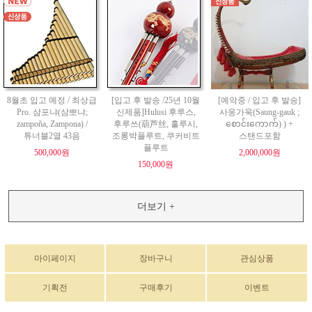
8월초 입고 예정 / 최상급
[입고 후 발송 /25년 10월
[예악중 / 입고 후 발송]
Pro. 샴포냐(삼뽀냐;
신제품]Hulusi 후루스,
사웅가욱(Saung-gauk ;
zampoña, Zampona) /
후루쓰(葫芦丝, 훌루시,
စောင်းကောက်) ) +
튜너블2열 43음
조롱박플루트, 쿠커비트
스탠드포함
플루트
500,000원
2,000,000원
150,000원
더보기 +
마이페이지
장바구니
관심상품
기획전
구매후기
이벤트