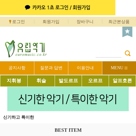
로그인
회원가입
장바구니
최근본상품
공지사항
질문과 답변
이용안내
MENU
지휘봉
휘슬
발도르프
오르프
알프호른
신기하고 특이한
BEST ITEM