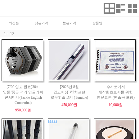
최신순
낮은가격
높은가격
상품명
1 - 12
[7/20 입고 완료]30키
[2026년 8월
수사토에서
입문/중급 잭키 잉글리쉬
입고예정]V5치프턴
제작한초보자를 위한
콘서티나(Jackie English
로우휘슬 D키 (Tunable)
영문교본 (연습곡 포함)
Concertina)
450,000원
10,000원
950,000원