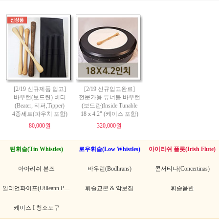
[2/19 신규제품 입고]
[2/19 신규입고완료]
바우런(보드란) 비터
전문가용 튜너블 바우런
(Beater, 티퍼,Tipper)
(보드란)Inside Tunable
4종세트(파우치 포함)
18 x 4.2" (케이스 포함)
80,000원
320,000원
틴휘슬(Tin Whistles)
로우휘슬(Low Whistles)
아이리쉬 플릇(Irish Flute)
아아리쉬 본즈
바우런(Bodhrans)
콘서티나(Concertinas)
일리언파이프(Uilleann Pipes)
휘슬교본 & 악보집
휘슬음반
케이스 I 청소도구