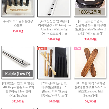
수사토 오리얼휘슬전용
[4/29 신상품 입고완료]
[2/19 신규입고완료]
스탠드
리어휘슬(Lir Whistles) Pro
전문가용 튜너블 바우런
Aluminum WhistleHigh
(보드란)Inside Tunable 18
15,000원
D키 + 소프트케이스
x 4.2" (케이스 포함)
310,000원
320,000원
[재고없음 / 입고 후 발송]
[2/19 신규제품 입고]
[06. 특별 제작 / 무거운
MK Kelpie 휘슬 Low D키
바우런(보드란) 비터
본즈] 로즈우드 아이리쉬
알루미늄 Silver 컬러
(Beater, 티퍼,Tipper)
본즈(Rosewood Irish
(Non-Tunable)
4종세트(파우치 포함)
Bones)(1쌍)
280,000원
80,000원
52,000원