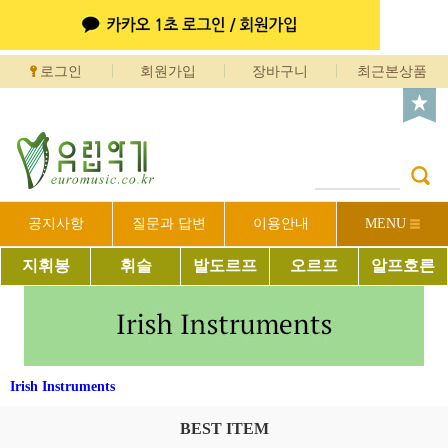
로그인
회원가입
장바구니
최근본상품
공지사항
질문과 답변
이용안내
MENU
지휘봉
휘슬
발도르프
오르프
알프호른
Irish Instruments
BEST ITEM