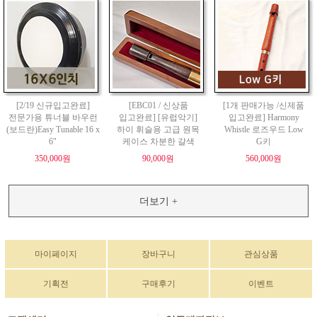
[2/19 신규입고완료]
[EBC01 / 신상품
[1개 판매가능 /신제품
전문가용 튜너블 바우런
입고완료] [유럽악기]
입고완료] Harmony
(보드란)Easy Tunable 16 x
하이 휘슬용 고급 원목
Whistle 로즈우드 Low
6"
케이스 차분한 갈색
G키
350,000원
90,000원
560,000원
더보기 +
마이페이지
장바구니
관심상품
기획전
구매후기
이벤트